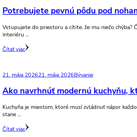
Potrebujete pevnú pôdu pod noham
Vstupujete do priestoru a cítite, že mu niečo chýba? 
interiéru …
Čítať viac
21. mája 2026
21. mája 2026
Bývanie
Ako navrhnúť modernú kuchyňu, kto
Kuchyňa je miestom, ktoré musí zvládnuť nápor každod
stane …
Čítať viac