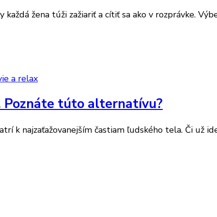
aždá žena túži zažiariť a cítiť sa ako v rozprávke. Výbe
ie a relax
. Poznáte túto alternatívu?
atrí k najzaťažovanejším častiam ľudského tela. Či už i