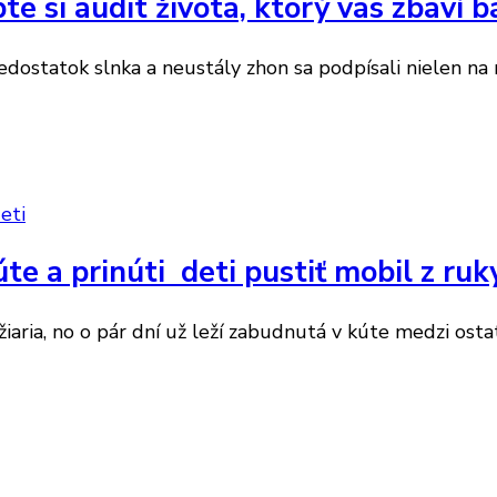
e si audit života, ktorý vás zbaví 
ostatok slnka a neustály zhon sa podpísali nielen na naš
eti
te a prinúti deti pustiť mobil z ru
žiaria, no o pár dní už leží zabudnutá v kúte medzi os