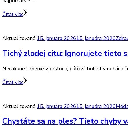
najpomalšie. …
Čítať viac
Aktualizované
15. januára 2026
15. januára 2026
Zdrav
Tichý zlodej citu: Ignorujete tieto s
Nečakané brnenie v prstoch, pálčivá bolesť v nohách či 
Čítať viac
Aktualizované
15. januára 2026
15. januára 2026
Móda
Chystáte sa na ples? Tieto chyby v