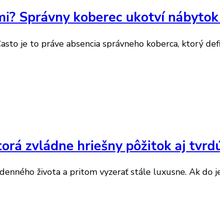
i? Správny koberec ukotví nábytok 
Často je to práve absencia správneho koberca, ktorý de
rá zvládne hriešny pôžitok aj tvr
enného života a pritom vyzerať stále luxusne. Ak do je