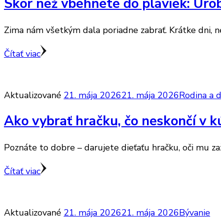
Skôr než vbehnete do plaviek: Urobt
Zima nám všetkým dala poriadne zabrať. Krátke dni, ned
Čítať viac
Aktualizované
21. mája 2026
21. mája 2026
Rodina a d
Ako vybrať hračku, čo neskončí v kú
Poznáte to dobre – darujete dieťaťu hračku, oči mu za
Čítať viac
Aktualizované
21. mája 2026
21. mája 2026
Bývanie