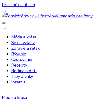
Preskoč na obsah
Ženskétémy.sk – lifestylový magazín p
Móda a krása
Sex a vzťahy
Zdravie a relax
Bývanie
Cestovanie
Recepty
Rodina a deti
Tipy a triky
Inzercia
Móda a krása