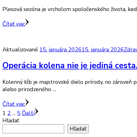
Plesová sezóna je vrcholom spoločenského života, kedy k
Čítať viac
Aktualizované
15. januára 2026
15. januára 2026
Zdrav
Operácia kolena nie je jediná cesta
Kolenný kĺb je majstrovské dielo prírody, no zároveň p
alebo prirodzeného …
Čítať viac
Stránkovanie
Stránku
Stránku
Stránku
1
2
…
5
Ďalší
Hľadať
príspevkov
Hľadať