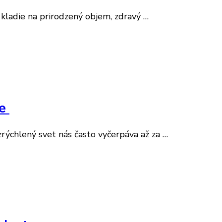
 kladie na prirodzený objem, zdravý …
de
rýchlený svet nás často vyčerpáva až za …