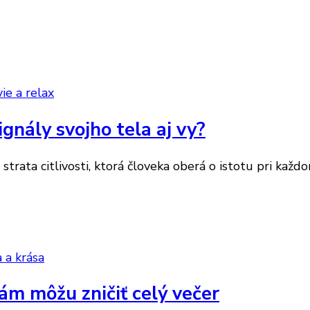
ie a relax
ignály svojho tela aj vy?
strata citlivosti, ktorá človeka oberá o istotu pri každ
 a krása
ám môžu zničiť celý večer