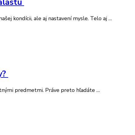
balastu
ej kondícii, ale aj nastavení mysle. Telo aj …
ky?
tatnými predmetmi. Práve preto hľadáte …