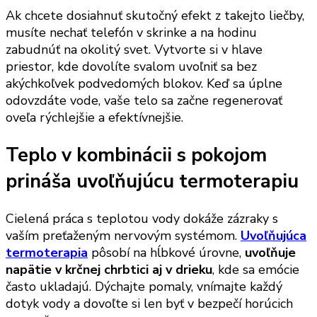
Ak chcete dosiahnuť skutočný efekt z takejto liečby,
musíte nechať telefón v skrinke a na hodinu
zabudnúť na okolitý svet. Vytvorte si v hlave
priestor, kde dovolíte svalom uvoľniť sa bez
akýchkoľvek podvedomých blokov. Keď sa úplne
odovzdáte vode, vaše telo sa začne regenerovať
oveľa rýchlejšie a efektívnejšie.
Teplo v kombinácii s pokojom
prináša uvoľňujúcu termoterapiu
Cielená práca s teplotou vody dokáže zázraky s
vaším preťaženým nervovým systémom.
Uvoľňujúca
termoterapia
pôsobí na hĺbkové úrovne,
uvoľňuje
napätie v krčnej chrbtici aj v drieku
, kde sa emócie
často ukladajú. Dýchajte pomaly, vnímajte každý
dotyk vody a dovoľte si len byť v bezpečí horúcich