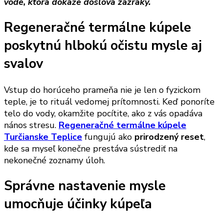
vode, ktorá dokáže doslova zázraky.
Regeneračné termálne kúpele
poskytnú hlbokú očistu mysle aj
svalov
Vstup do horúceho prameňa nie je len o fyzickom
teple, je to rituál vedomej prítomnosti. Keď ponoríte
telo do vody, okamžite pocítite, ako z vás opadáva
nános stresu.
Regeneračné termálne kúpele
Turčianske Teplice
fungujú ako
prirodzený reset
,
kde sa myseľ konečne prestáva sústrediť na
nekonečné zoznamy úloh.
Správne nastavenie mysle
umocňuje účinky kúpeľa