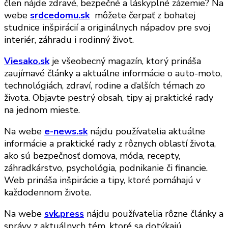
člen nájde zdravé, bezpečné a láskyplné zázemie? Na
webe
srdcedomu.sk
môžete čerpať z bohatej
studnice inšpirácií a originálnych nápadov pre svoj
interiér, záhradu i rodinný život.
Viesako.sk
je všeobecný magazín, ktorý prináša
zaujímavé články a aktuálne informácie o auto-moto,
technológiách, zdraví, rodine a ďalších témach zo
života. Objavte pestrý obsah, tipy aj praktické rady
na jednom mieste.
Na webe
e-news.sk
nájdu používatelia aktuálne
informácie a praktické rady z rôznych oblastí života,
ako sú bezpečnosť domova, móda, recepty,
záhradkárstvo, psychológia, podnikanie či financie.
Web prináša inšpirácie a tipy, ktoré pomáhajú v
každodennom živote.
Na webe
svk.press
nájdu používatelia rôzne články a
správy z aktuálnych tém, ktoré sa dotýkajú