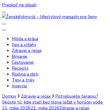
Preskoč na obsah
Ženskétémy.sk – lifestylový magazín
Móda a krása
pre ženy
Sex a vzťahy
Zdravie a relax
Bývanie
Cestovanie
Recepty
Rodina a deti
Tipy a triky
Inzercia
Domov
Zdravie a relax
Potrebujete terapiu?
Skúste tú, kde stačí bez slova ležať v horúcej vode
21. mája 2026
21. mája 2026
Zdravie a relax