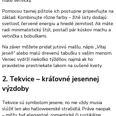
malé vetvičky.
Pomocou tavnej pištole ich postupne pripevňujte na
základ. Kombinujte rôzne farby – žlté listy dodajú
svetlosť, červené energiu a hnedé zemitosť. Ak máte
radi minimalistický štýl, postačí pár kúskov machu a
vetvička s bobuľkami.
Na záver môžete pridať jutovú mašľu, nápis
„Vitaj
jeseň“
alebo malú drevenú tabuľku s vaším menom.
Veniec vydrží niekoľko týždňov, najmä ak ho
pravidelne prestriekate lakom na sušené kvety.
2. Tekvice – kráľovné jesennej
výzdoby
Tekvice sú symbolom jesene, no nie vždy musia
slúžiť len ako halloweenské strašidlá. Práve naopak
– môžu byť elegantné, romantické či rustikálne,