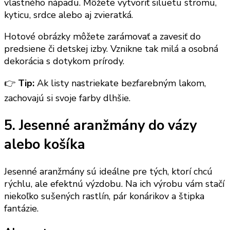
vlastného nápadu. Môžete vytvoriť siluetu stromu,
kyticu, srdce alebo aj zvieratká.
Hotové obrázky môžete zarámovať a zavesiť do
predsiene či detskej izby. Vznikne tak milá a osobná
dekorácia s dotykom prírody.
👉
Tip:
Ak listy nastriekate bezfarebným lakom,
zachovajú si svoje farby dlhšie.
5. Jesenné aranžmány do vázy
alebo košíka
Jesenné aranžmány sú ideálne pre tých, ktorí chcú
rýchlu, ale efektnú výzdobu. Na ich výrobu vám stačí
niekoľko sušených rastlín, pár konárikov a štipka
fantázie.