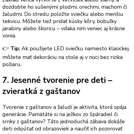
dozdobte ho sušenými plodmi, orechmi, machom či
žaludmi. Do stredu položte sviečku alebo menšiu
tekvicu. Môžete tiež pridať kúsky kôry, bobuľky
jarabiny alebo škoricu – vďaka nim veniec aj krásne
vonia.
👉
Tip:
Ak použijete LED sviečku namiesto klasickej,
môžete mať dekoráciu na stole aj v noci bez rizika
požiaru.
7. Jesenné tvorenie pre deti –
zvieratká z gaštanov
Tvorenie z gaštanov a žaludí je aktivita, ktorá spája
generácie. Pamätáte si na ježkov zo špáradiel či
srnky z gaštanov? Táto jednoduchá zábava dokáže
deti odpútať od obrazoviek a naučiť ich pozorovať