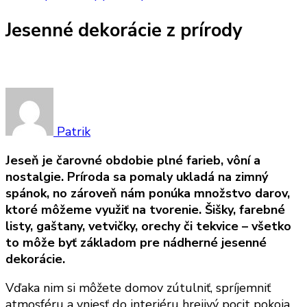
Jesenné dekorácie z prírody
Patrik
Jeseň je čarovné obdobie plné farieb, vôní a
nostalgie. Príroda sa pomaly ukladá na zimný
spánok, no zároveň nám ponúka množstvo darov,
ktoré môžeme využiť na tvorenie. Šišky, farebné
listy, gaštany, vetvičky, orechy či tekvice – všetko
to môže byť základom pre nádherné jesenné
dekorácie.
Vďaka nim si môžete domov zútulniť, spríjemniť
atmosféru a vniesť do interiéru hrejivý pocit pokoja.