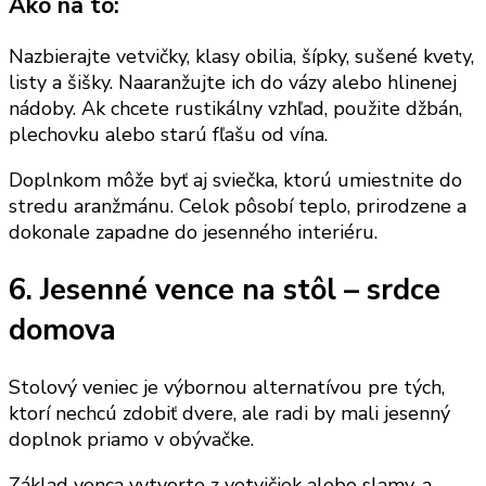
Ako na to:
Nazbierajte vetvičky, klasy obilia, šípky, sušené kvety,
listy a šišky. Naaranžujte ich do vázy alebo hlinenej
nádoby. Ak chcete rustikálny vzhľad, použite džbán,
plechovku alebo starú fľašu od vína.
Doplnkom môže byť aj sviečka, ktorú umiestnite do
stredu aranžmánu. Celok pôsobí teplo, prirodzene a
dokonale zapadne do jesenného interiéru.
6. Jesenné vence na stôl – srdce
domova
Stolový veniec je výbornou alternatívou pre tých,
ktorí nechcú zdobiť dvere, ale radi by mali jesenný
doplnok priamo v obývačke.
Základ venca vytvorte z vetvičiek alebo slamy, a