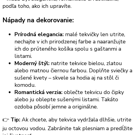
podľa toho, ako ich upravíte.
Nápady na dekorovanie:
Prírodná elegancia:
malé tekvičky len utrite,
nechajte v ich prirodzenej farbe a naaranžujte
ich do prúteného košíka spolu s gaštanmi a
listami.
Moderný štýl:
natrite tekvice bielou, zlatou
alebo matnou čiernou farbou. Doplňte sviečky a
sušené kvety – skvele sa hodia aj na stôl či
komodu.
Romantická verzia:
oblečte tekvicu do čipky
alebo ju oblepte sušenými listami. Takáto
ozdoba pôsobí jemne a originálne.
👉
Tip:
Ak chcete, aby tekvica vydržala dlhšie, utrite
ju octovou vodou. Zabránite tak plesniam a predĺžite