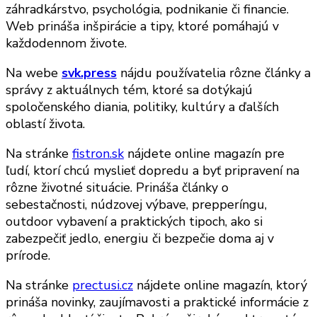
záhradkárstvo, psychológia, podnikanie či financie.
Web prináša inšpirácie a tipy, ktoré pomáhajú v
každodennom živote.
Na webe
svk.press
nájdu používatelia rôzne články a
správy z aktuálnych tém, ktoré sa dotýkajú
spoločenského diania, politiky, kultúry a ďalších
oblastí života.
Na stránke
fistron.sk
nájdete online magazín pre
ľudí, ktorí chcú myslieť dopredu a byť pripravení na
rôzne životné situácie. Prináša články o
sebestačnosti, núdzovej výbave, prepperíngu,
outdoor vybavení a praktických tipoch, ako si
zabezpečiť jedlo, energiu či bezpečie doma aj v
prírode.
Na stránke
prectusi.cz
nájdete online magazín, ktorý
prináša novinky, zaujímavosti a praktické informácie z