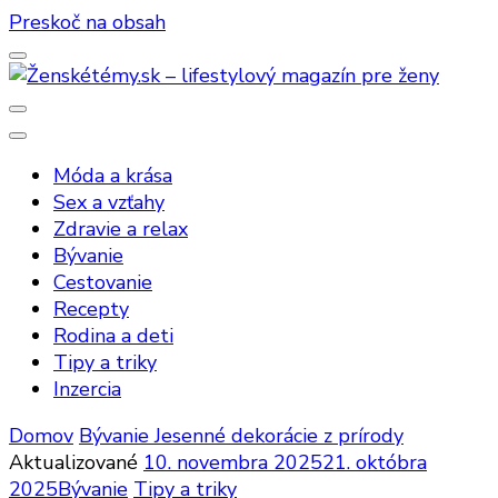
Preskoč na obsah
Ženskétémy.sk – lifestylový magazín
Móda a krása
pre ženy
Sex a vzťahy
Zdravie a relax
Bývanie
Cestovanie
Recepty
Rodina a deti
Tipy a triky
Inzercia
Domov
Bývanie
Jesenné dekorácie z prírody
Aktualizované
10. novembra 2025
21. októbra
2025
Bývanie
Tipy a triky