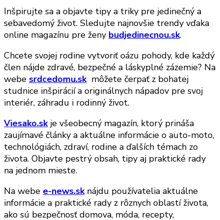
Inšpirujte sa a objavte tipy a triky pre jedinečný a
sebavedomý život. Sledujte najnovšie trendy vďaka
online magazínu pre ženy
budjedinecnou.sk
.
Chcete svojej rodine vytvoriť oázu pohody, kde každý
člen nájde zdravé, bezpečné a láskyplné zázemie? Na
webe
srdcedomu.sk
môžete čerpať z bohatej
studnice inšpirácií a originálnych nápadov pre svoj
interiér, záhradu i rodinný život.
Viesako.sk
je všeobecný magazín, ktorý prináša
zaujímavé články a aktuálne informácie o auto-moto,
technológiách, zdraví, rodine a ďalších témach zo
života. Objavte pestrý obsah, tipy aj praktické rady
na jednom mieste.
Na webe
e-news.sk
nájdu používatelia aktuálne
informácie a praktické rady z rôznych oblastí života,
ako sú bezpečnosť domova, móda, recepty,