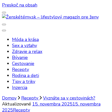
Preskoč na obsah
Ženskétémy.sk – lifestylový magazín
Móda a krása
pre ženy
Sex a vzťahy
Zdravie a relax
Bývanie
Cestovanie
Recepty
Rodina a deti
Tipy a triky
Inzercia
Domov
Recepty
Vyznáte sa v cestovinách?
Aktualizované
15. novembra 2025
15. novembra
2025
Recepty