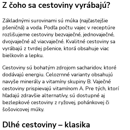
Z čoho sa cestoviny vyrábajú?
Základnými surovinami sú múka (najčastejšie
pšeničná) a voda. Podľa počtu vajec v receptúre
rozlišujeme cestoviny bezvaječné, jednovaječné,
dvojvaječné až viacvaječné. Kvalitné cestoviny sa
vyrábajú z tvrdej pšenice, ktorá obsahuje viac
bielkovín a lepku.
Cestoviny sú bohatým zdrojom sacharidov, ktoré
dodávajú energiu. Celozrnné varianty obsahujú
navyše minerály a vitamíny skupiny B. Vaječné
cestoviny prispievajú vitamínom A. Pre tých, ktorí
hľadajú zdravšie alternatívy, sú dostupné aj
bezlepkové cestoviny z ryžovej, pohánkovej či
šošovicovej múky.
Dlhé cestoviny – klasika