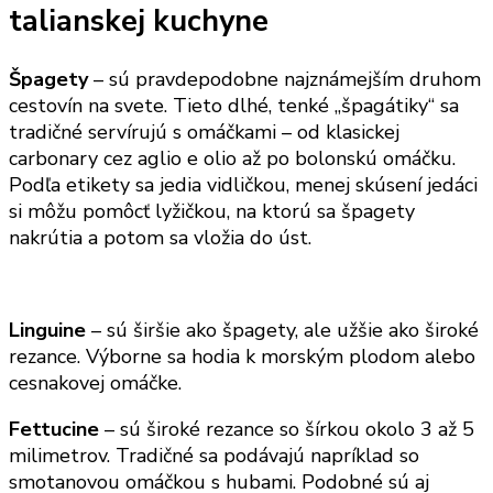
talianskej kuchyne
Špagety
– sú pravdepodobne najznámejším druhom
cestovín na svete. Tieto dlhé, tenké „špagátiky“ sa
tradičné servírujú s omáčkami – od klasickej
carbonary cez aglio e olio až po bolonskú omáčku.
Podľa etikety sa jedia vidličkou, menej skúsení jedáci
si môžu pomôcť lyžičkou, na ktorú sa špagety
nakrútia a potom sa vložia do úst.
Linguine
– sú širšie ako špagety, ale užšie ako široké
rezance. Výborne sa hodia k morským plodom alebo
cesnakovej omáčke.
Fettucine
– sú široké rezance so šírkou okolo 3 až 5
milimetrov. Tradičné sa podávajú napríklad so
smotanovou omáčkou s hubami. Podobné sú aj