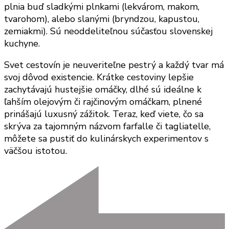
plnia buď sladkými plnkami (lekvárom, makom,
tvarohom), alebo slanými (bryndzou, kapustou,
zemiakmi). Sú neoddeliteľnou súčasťou slovenskej
kuchyne.
Svet cestovín je neuveriteľne pestrý a každý tvar má
svoj dôvod existencie. Krátke cestoviny lepšie
zachytávajú hustejšie omáčky, dlhé sú ideálne k
ľahším olejovým či rajčinovým omáčkam, plnené
prinášajú luxusný zážitok. Teraz, keď viete, čo sa
skrýva za tajomným názvom farfalle či tagliatelle,
môžete sa pustiť do kulinárskych experimentov s
väčšou istotou.