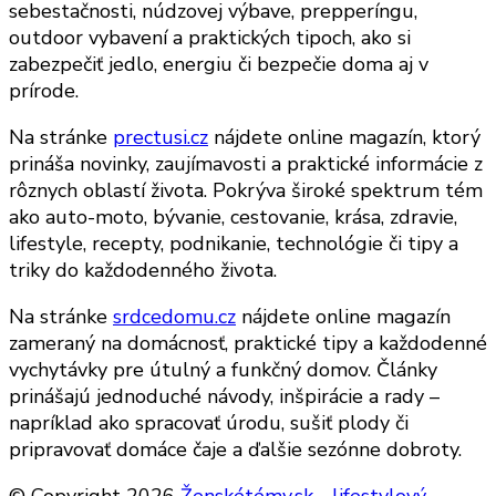
sebestačnosti, núdzovej výbave, prepperíngu,
outdoor vybavení a praktických tipoch, ako si
zabezpečiť jedlo, energiu či bezpečie doma aj v
prírode.
Na stránke
prectusi.cz
nájdete online magazín, ktorý
prináša novinky, zaujímavosti a praktické informácie z
rôznych oblastí života. Pokrýva široké spektrum tém
ako auto-moto, bývanie, cestovanie, krása, zdravie,
lifestyle, recepty, podnikanie, technológie či tipy a
triky do každodenného života.
Na stránke
srdcedomu.cz
nájdete online magazín
zameraný na domácnosť, praktické tipy a každodenné
vychytávky pre útulný a funkčný domov. Články
prinášajú jednoduché návody, inšpirácie a rady –
napríklad ako spracovať úrodu, sušiť plody či
pripravovať domáce čaje a ďalšie sezónne dobroty.
© Copyright 2026
Ženskétémy.sk - lifestylový