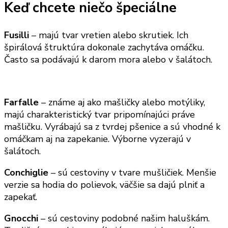
Keď chcete niečo špeciálne
Fusilli
– majú tvar vretien alebo skrutiek. Ich
špirálová štruktúra dokonale zachytáva omáčku.
Často sa podávajú k darom mora alebo v šalátoch.
Farfalle
– známe aj ako mašličky alebo motýliky,
majú charakteristický tvar pripomínajúci práve
mašličku. Vyrábajú sa z tvrdej pšenice a sú vhodné k
omáčkam aj na zapekanie. Výborne vyzerajú v
šalátoch.
Conchiglie
– sú cestoviny v tvare mušličiek. Menšie
verzie sa hodia do polievok, väčšie sa dajú plniť a
zapekať.
Gnocchi
– sú cestoviny podobné našim haluškám.