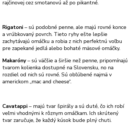
rajčinovej cez smotanovú až po pikantné.
Rigatoni
– sú podobné penne, ale majú rovné konce
a vrúbkovaný povrch. Tieto ryhy ešte lepšie
zachytávajú omáčku a robia z nich perfektnú voľbu
pre zapekané jedlá alebo bohaté mäsové omáčky.
Makaróny
– sú väčšie a širšie než penne, pripomínajú
tvarom kolienka dostupné na Slovensku, no na
rozdiel od nich sú rovné. Sú obľúbené najmä v
americkom „mac and cheese“.
Cavatappi
– majú tvar špirály a sú duté, čo ich robí
veľmi vhodnými k rôznym omáčkam. Ich skrútený
tvar zaručuje, že každý kúsok bude plný chuti.