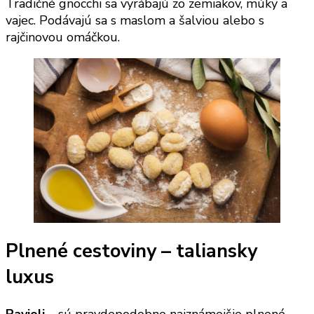
Tradičné gnocchi sa vyrábajú zo zemiakov, múky a
vajec. Podávajú sa s maslom a šalviou alebo s
rajčinovou omáčkou.
Plnené cestoviny – taliansky
luxus