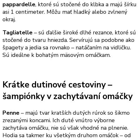
pappardelle
, ktoré sú stočené do klbka a majú šírku
asi 1 centimeter. Môžu mať hladký alebo zvlnený
okraj.
Tagliatelle
– sú ďalšie široké dlhé rezance, ktoré sú
stočené do tvaru hniezda. Servírujú sa podobne ako
špagety a jedia sa rovnako – natáčaním na vidličku.
Sú ideálne k bohatým mäsovým omáčkam.
Krátke dutinové cestoviny –
šampiónky v zachytávaní omáčky
Penne
– majú tvar kratších dutých rúrok so šikmo
zrezanými koncami. Ich duté vnútro výborne
zachytáva omáčku, nie sú však vhodné na plnenie.
Hodia sa takmer ku všetkým druhom omáčok – od