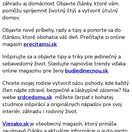
záhradu aj domácnosť. Objavte články, ktoré vám
pomôžu spríjemniť životný štýl a vytvoriť útulný
domov.
Objavte nové príbehy, rady a tipy a ponorte sa do
článkov, ktoré obohatia váš deň. Prečítajte si online
magazín
precitamsi.sk
.
Inšpirujte sa a objavte tipy a triky pre jedinečný a
sebavedomý život. Sledujte najnovšie trendy vďaka
online magazínu pre ženy
budjedinecnou.sk
.
Chcete svojej rodine vytvoriť oázu pohody, kde každý
člen nájde zdravé, bezpečné a láskyplné zázemie? Na
webe
srdcedomu.sk
môžete čerpať z bohatej
studnice inšpirácií a originálnych nápadov pre svoj
interiér, záhradu i rodinný život.
Viesako.sk
je všeobecný magazín, ktorý prináša
zaujímavé články a aktuálne informácie o auto-moto,