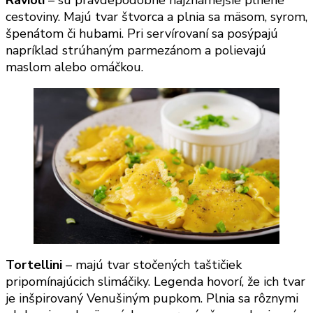
Ravioli
– sú pravdepodobne najznámejšie plnené
cestoviny. Majú tvar štvorca a plnia sa mäsom, syrom,
špenátom či hubami. Pri servírovaní sa posýpajú
napríklad strúhaným parmezánom a polievajú
maslom alebo omáčkou.
Tortellini
– majú tvar stočených taštičiek
pripomínajúcich slimáčiky. Legenda hovorí, že ich tvar
je inšpirovaný Venušiným pupkom. Plnia sa rôznymi