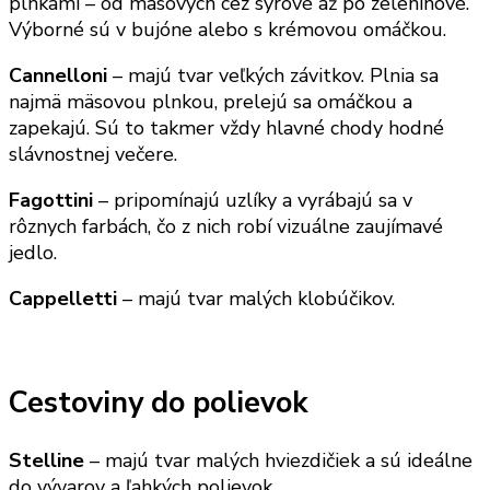
plnkami – od mäsových cez syrové až po zeleninové.
Výborné sú v bujóne alebo s krémovou omáčkou.
Cannelloni
– majú tvar veľkých závitkov. Plnia sa
najmä mäsovou plnkou, prelejú sa omáčkou a
zapekajú. Sú to takmer vždy hlavné chody hodné
slávnostnej večere.
Fagottini
– pripomínajú uzlíky a vyrábajú sa v
rôznych farbách, čo z nich robí vizuálne zaujímavé
jedlo.
Cappelletti
– majú tvar malých klobúčikov.
Cestoviny do polievok
Stelline
– majú tvar malých hviezdičiek a sú ideálne
do vývarov a ľahkých polievok.