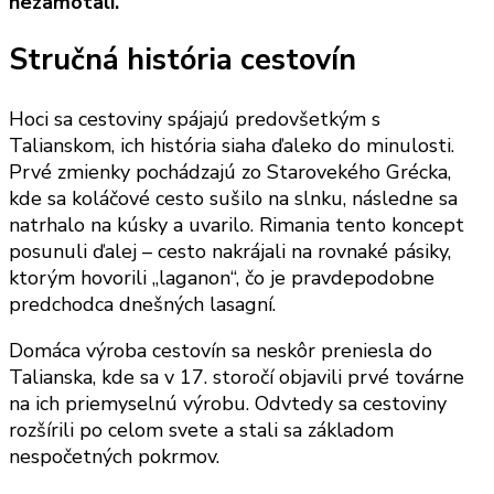
nezamotali.
Stručná história cestovín
Hoci sa cestoviny spájajú predovšetkým s
Talianskom, ich história siaha ďaleko do minulosti.
Prvé zmienky pochádzajú zo Starovekého Grécka,
kde sa koláčové cesto sušilo na slnku, následne sa
natrhalo na kúsky a uvarilo. Rimania tento koncept
posunuli ďalej – cesto nakrájali na rovnaké pásiky,
ktorým hovorili „laganon“, čo je pravdepodobne
predchodca dnešných lasagní.
Domáca výroba cestovín sa neskôr preniesla do
Talianska, kde sa v 17. storočí objavili prvé továrne
na ich priemyselnú výrobu. Odvtedy sa cestoviny
rozšírili po celom svete a stali sa základom
nespočetných pokrmov.